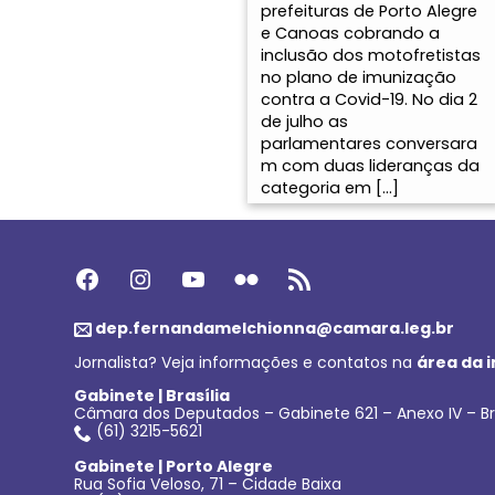
prefeituras de Porto Alegre
e Canoas cobrando a
inclusão dos motofretistas
no plano de imunização
contra a Covid-19. No dia 2
de julho as
parlamentares conversara
m com duas lideranças da
categoria em […]
Facebook
Instagram
Youtube
Flickr
Feed RSS
dep.fernandamelchionna@camara.leg.br
Jornalista? Veja informações e contatos na
área da 
Gabinete | Brasília
Câmara dos Deputados – Gabinete 621 – Anexo IV – Br
(61) 3215-5621
Gabinete | Porto Alegre
Rua Sofia Veloso, 71 – Cidade Baixa