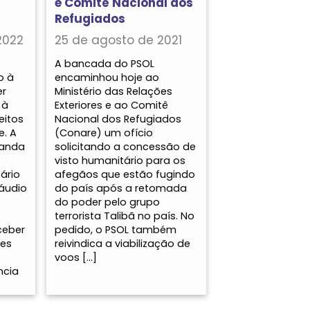
e Comitê Nacional dos
Refugiados
2022
25 de agosto de 2021
A bancada do PSOL
o à
encaminhou hoje ao
er
Ministério das Relações
 à
Exteriores e ao Comitê
eitos
Nacional dos Refugiados
e. A
(Conare) um ofício
nanda
solicitando a concessão de
visto humanitário para os
ário
afegãos que estão fugindo
láudio
do país após a retomada
do poder pelo grupo
terrorista Talibã no país. No
ceber
pedido, o PSOL também
res
reivindica a viabilização de
voos […]
ncia