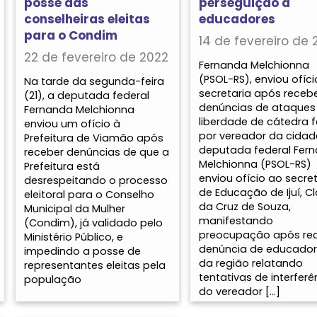
posse das
perseguição a
conselheiras eleitas
educadores
para o Condim
14 de fevereiro de 
22 de fevereiro de 2022
Fernanda Melchionna
(PSOL-RS), enviou ofíci
Na tarde da segunda-feira
secretaria após receb
(21), a deputada federal
denúncias de ataques
Fernanda Melchionna
liberdade de cátedra f
enviou um ofício à
por vereador da cidad
Prefeitura de Viamão após
deputada federal Fer
receber denúncias de que a
Melchionna (PSOL-RS)
Prefeitura está
enviou ofício ao secret
desrespeitando o processo
de Educação de Ijuí, C
eleitoral para o Conselho
da Cruz de Souza,
Municipal da Mulher
manifestando
(Condim), já validado pelo
preocupação após re
Ministério Público, e
denúncia de educado
impedindo a posse de
da região relatando
representantes eleitas pela
tentativas de interferê
população
do vereador […]