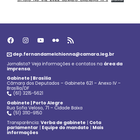
Facebook
Instagram
Youtube
Flickr
Feed RSS
dep.fernandamelchionna@camara.leg.br
Jornalista? Veja informações e contatos na
área da
imprensa
.
Gabinete | Brasília
Câmara dos Deputados – Gabinete 621 – Anexo IV –
Brasília/DF
(61) 3215-5621
Gabinete | Porto Alegre
Rua Sofia Veloso, 71 – Cidade Baixa
(51) 3110-9150
Transparência:
Verba de gabinete
|
Cota
parlamentar
|
Equipe do mandato
|
Mais
informações