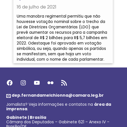
16 de julho de 2021
Uma manobra regimental permitiu que não
houvesse votação nominal sobre o trecho da
Lei de Diretrizes Orçamentárias (LDO) que
prevê aumentar os recursos para a campanha
eleitoral de R$ 2 bilhões para R$ 5,7 bilhões em
2022. Odestaque foi aprovado em votação
simbólica, ou seja, quando apenas os partidos
se manifestam, sem que haja um voto
individual, com o nome de cada parlamentar.
Facebook
Instagram
Youtube
Flickr
Feed RSS
dep.fernandamelchionna@camara.leg.br
Jornalista? Veja informações e contatos na
área da
imprensa
.
Gabinete | Brasília
Câmara dos Deputados – Gabinete 621 – Anexo IV –
Brasília/DF