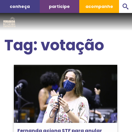
conheça
participe
acompanhe
Tag:
votação
Fernanda aciona STF para anular