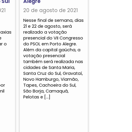
 Sul
Alegre
021
20 de agosto de 2021
Nesse final de semana, dias
21 e 22 de agosto, será
axias
realizado a votação
e
presencial do VII Congresso
r o
do PSOL em Porto Alegre.
Além da capital gaúcha, a
votação presencial
também será realizada nas
cidades de Santa Maria,
Santa Cruz do Sul, Gravataí,
Novo Hamburgo, Viamão,
por
Tapes, Cachoeira do Sul,
mil
São Borja, Camaquã,
Pelotas e […]