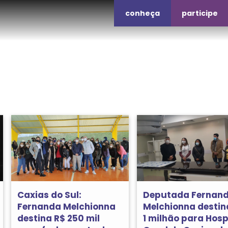
conheça
participe
Caxias do Sul:
Deputada Fernan
Fernanda Melchionna
Melchionna destin
destina R$ 250 mil
1 milhão para Hosp