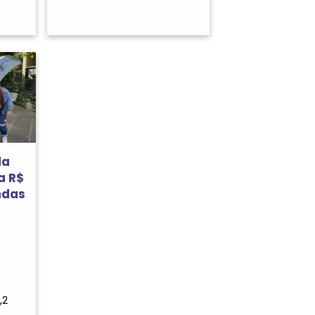
da
a R$
ndas
,2