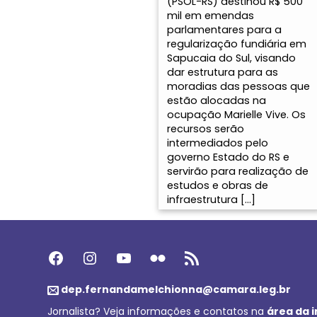
(PSOL-RS) destinou R$ 500
mil em emendas
parlamentares para a
regularização fundiária em
Sapucaia do Sul, visando
dar estrutura para as
moradias das pessoas que
estão alocadas na
ocupação Marielle Vive. Os
recursos serão
intermediados pelo
governo Estado do RS e
servirão para realização de
estudos e obras de
infraestrutura […]
Facebook
Instagram
Youtube
Flickr
Feed RSS
dep.fernandamelchionna@camara.leg.br
Jornalista? Veja informações e contatos na
área da 