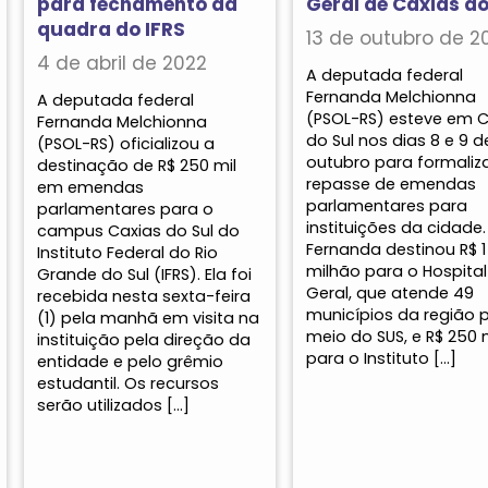
para fechamento da
Geral de Caxias do
quadra do IFRS
13 de outubro de 2
4 de abril de 2022
A deputada federal
Fernanda Melchionna
A deputada federal
(PSOL-RS) esteve em C
Fernanda Melchionna
do Sul nos dias 8 e 9 d
(PSOL-RS) oficializou a
outubro para formaliza
destinação de R$ 250 mil
repasse de emendas
em emendas
parlamentares para
parlamentares para o
instituições da cidade.
campus Caxias do Sul do
Fernanda destinou R$ 1
Instituto Federal do Rio
milhão para o Hospital
Grande do Sul (IFRS). Ela foi
Geral, que atende 49
recebida nesta sexta-feira
municípios da região 
(1) pela manhã em visita na
meio do SUS, e R$ 250 
instituição pela direção da
para o Instituto […]
entidade e pelo grêmio
estudantil. Os recursos
serão utilizados […]