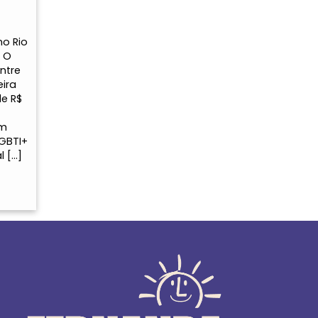
o Rio
. O
entre
eira
de R$
um
LGBTI+
l […]