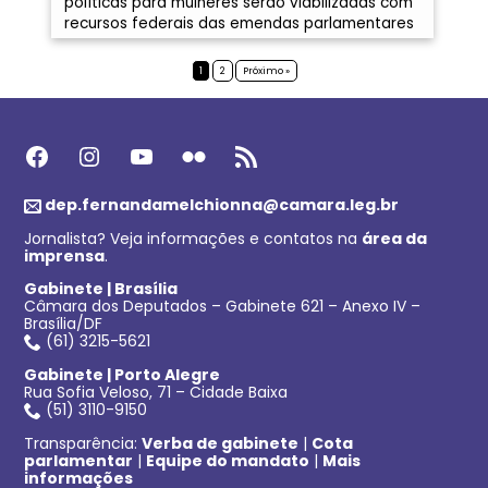
políticas para mulheres serão viabilizadas com
recursos federais das emendas parlamentares
1
2
Próximo »
Facebook
Instagram
Youtube
Flickr
Feed RSS
dep.fernandamelchionna@camara.leg.br
Jornalista? Veja informações e contatos na
área da
imprensa
.
Gabinete | Brasília
Câmara dos Deputados – Gabinete 621 – Anexo IV –
Brasília/DF
(61) 3215-5621
Gabinete | Porto Alegre
Rua Sofia Veloso, 71 – Cidade Baixa
(51) 3110-9150
Transparência:
Verba de gabinete
|
Cota
parlamentar
|
Equipe do mandato
|
Mais
informações