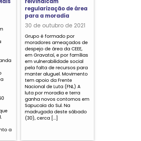
Mais
reivindicam
regularização de área
para a moradia
30 de outubro de 2021
am
Grupo é formado por
a
moradores ameaçados de
despejo de área da CEEE,
em Gravataí, e por famílias
nanda
em vulnerabilidade social
pela falta de recursos para
o
manter aluguel. Movimento
 a
tem apoio da Frente
Nacional de Luta (FNL) A
luta por moradia e terra
60
ganha novos contornos em
Sapucaia do Sul. Na
 que
madrugada deste sábado
.
(30), cerca […]
nto a