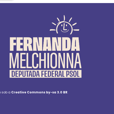
o sob a
Creative Commons by-sa 3.0 BR
.