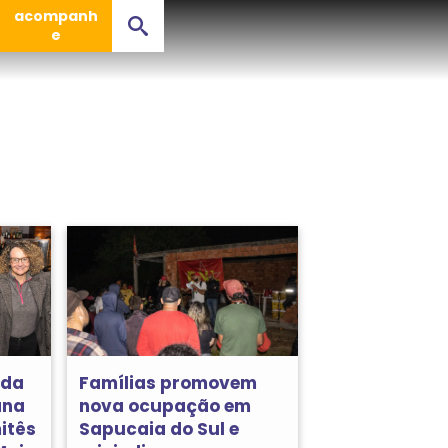
acompanh
e
nda
Famílias promovem
ana
nova ocupação em
itês
Sapucaia do Sul e