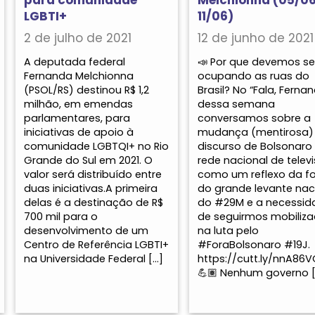
LGBTI+
11/06)
2 de julho de 2021
12 de junho de 2021
A deputada federal
📣 Por que devemos se
Fernanda Melchionna
ocupando as ruas do
(PSOL/RS) destinou R$ 1,2
Brasil? No “Fala, Ferna
milhão, em emendas
dessa semana
parlamentares, para
conversamos sobre a
iniciativas de apoio à
mudança (mentirosa)
comunidade LGBTQI+ no Rio
discurso de Bolsonaro
Grande do Sul em 2021. O
rede nacional de televi
valor será distribuído entre
como um reflexo da f
duas iniciativas.A primeira
do grande levante nac
delas é a destinação de R$
do #29M e a necessid
700 mil para o
de seguirmos mobiliz
desenvolvimento de um
na luta pelo
Centro de Referência LGBTI+
#ForaBolsonaro #19J.
na Universidade Federal […]
https://cutt.ly/nnA86
💪🏽 Nenhum governo [