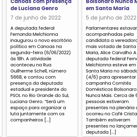
Canoas com presença
Bolsonaro Nunca 
de Luciana Genro
em Santa Maria
7 de junho de 2022
5 de junho de 2022
A deputada federal
Parlamentares estav
Fernanda Melchionna
acompanhadas pela
inaugurou o novo escritório
candidata a vereador
político em Canoas na
mais votada de Santa
segunda-feira (6/06/2022)
Maria, Alice Carvalho A
às 18h. A atividade
deputada federal Fer
aconteceu na Rua
Melchionna esteve em
Guilherme Schell, número
Santa Maria no sábad
5668, e contou com
(4/6) para apresentar
presença da deputada
campanha Comitês
estadual e presidente do
Domésticos Bolsonaro
PSOL no Rio Grande do Sul,
Nunca Mais. Cerca de 
Luciana Genro. “Será um
pessoas estiveram
espaço para organizar a
presentes na plenária
luta juntamente com os
ocorreu no Café Cristal
companheiros […]
Também estiveram
presentes no lançame
deputada […]