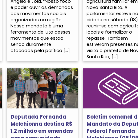
Ângelo e Jóia. “Nosso foco
agricultura familiar em
é poder ouvir as demandas
Nova Santa Rita. A
dos movimentos sociais
parlamentar esteve n
organizados na região.
cidade no sábado (18)
Nosso mandato é uma
reunir-se com agricult
ferramenta de luta desses
locais e formalizar o
movimentos que estão
repasse. Também
sendo duramente
estiveram presentes n
atacados pela política […]
visita o prefeito de No
Santa Rita, […]
Deputada Fernanda
Boletim semanal d
Melchionna destina R$
Mandato da Depu
1,2 milhão em emendas
Federal Fernanda
para comunidade
Melchionna (05/06