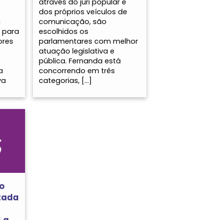
através do júri popular e
dos próprios veículos de
a
comunicação, são
 para
escolhidos os
ores
parlamentares com melhor
atuação legislativa e
pública. Fernanda está
a
concorrendo em três
va
categorias, […]
o
tada
 a