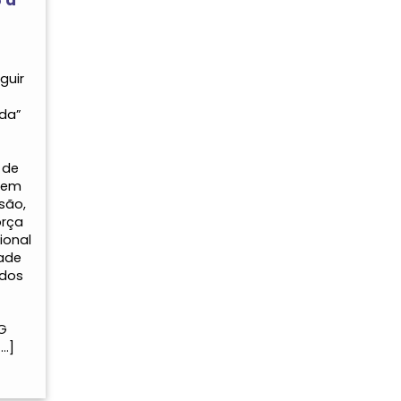
guir
nda”
 de
 em
são,
orça
ional
ade
ados
VG
…]