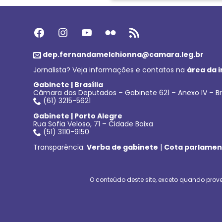
Facebook
Instagram
Youtube
Flickr
Feed RSS
dep.fernandamelchionna@camara.leg.br
Jornalista? Veja informações e contatos na
área da 
Gabinete | Brasília
Câmara dos Deputados – Gabinete 621 – Anexo IV – Br
(61) 3215-5621
Gabinete | Porto Alegre
Rua Sofia Veloso, 71 – Cidade Baixa
(51) 3110-9150
Transparência:
Verba de gabinete
|
Cota parlamen
O conteúdo deste site, exceto quando prove