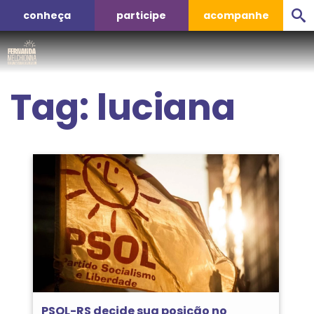
conheça
participe
acompanhe
Tag:
luciana
PSOL-RS decide sua posição no