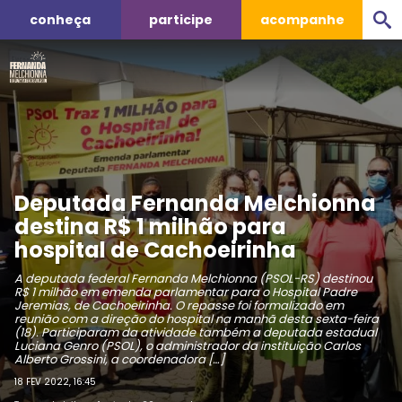
conheça
participe
acompanhe
Deputada Fernanda Melchionna
destina R$ 1 milhão para
hospital de Cachoeirinha
A deputada federal Fernanda Melchionna (PSOL-RS) destinou
R$ 1 milhão em emenda parlamentar para o Hospital Padre
Jeremias, de Cachoeirinha. O repasse foi formalizado em
reunião com a direção do hospital na manhã desta sexta-feira
(18). Participaram da atividade também a deputada estadual
Luciana Genro (PSOL), o administrador da instituição Carlos
Alberto Grossini, a coordenadora […]
18 FEV 2022, 16:45