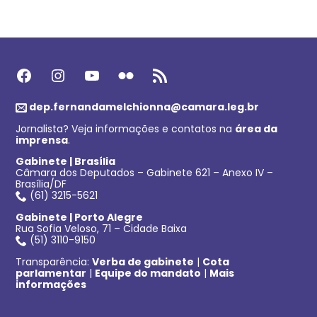
Facebook
Instagram
Youtube
Flickr
Feed RSS
dep.fernandamelchionna@camara.leg.br
Jornalista? Veja informações e contatos na
área da
imprensa
.
Gabinete | Brasília
Câmara dos Deputados – Gabinete 621 – Anexo IV –
Brasília/DF
(61) 3215-5621
Gabinete | Porto Alegre
Rua Sofia Veloso, 71 – Cidade Baixa
(51) 3110-9150
Transparência:
Verba de gabinete
|
Cota
parlamentar
|
Equipe do mandato
|
Mais
informações