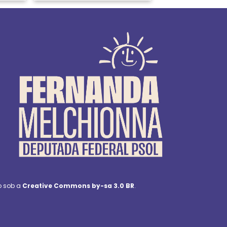
o sob a
Creative Commons by-sa 3.0 BR
.