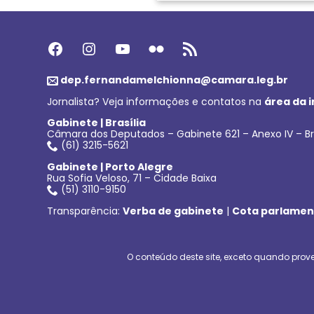
Facebook
Instagram
Youtube
Flickr
Feed RSS
dep.fernandamelchionna@camara.leg.br
Jornalista? Veja informações e contatos na
área da 
Gabinete | Brasília
Câmara dos Deputados – Gabinete 621 – Anexo IV – Br
(61) 3215-5621
Gabinete | Porto Alegre
Rua Sofia Veloso, 71 – Cidade Baixa
(51) 3110-9150
Transparência:
Verba de gabinete
|
Cota parlamen
O conteúdo deste site, exceto quando prove