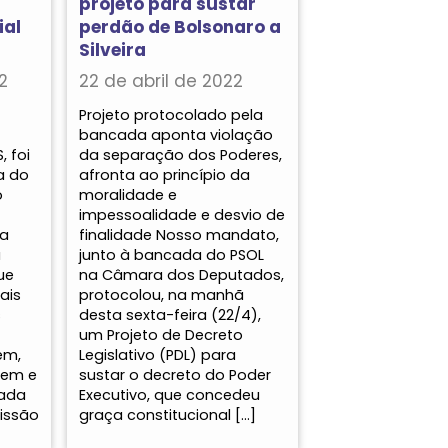
projeto para sustar
ial
perdão de Bolsonaro a
Silveira
2
22 de abril de 2022
Projeto protocolado pela
bancada aponta violação
, foi
da separação dos Poderes,
a do
afronta ao princípio da
o
moralidade e
impessoalidade e desvio de
 a
finalidade Nosso mandato,
à
junto à bancada do PSOL
ue
na Câmara dos Deputados,
ais
protocolou, na manhã
s
desta sexta-feira (22/4),
um Projeto de Decreto
em,
Legislativo (PDL) para
gem e
sustar o decreto do Poder
vada
Executivo, que concedeu
issão
graça constitucional […]