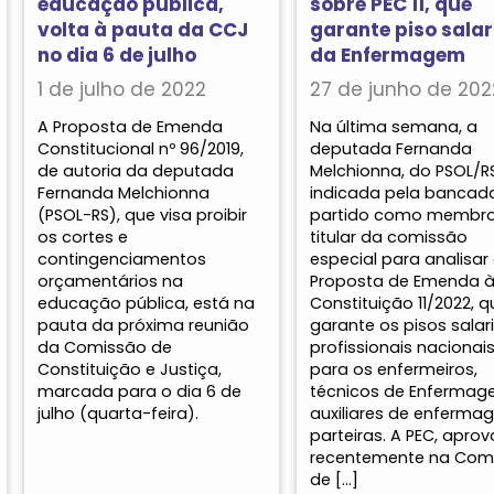
educação pública,
sobre PEC 11, que
volta à pauta da CCJ
garante piso salar
no dia 6 de julho
da Enfermagem
1 de julho de 2022
27 de junho de 202
A Proposta de Emenda
Na última semana, a
Constitucional nº 96/2019,
deputada Fernanda
de autoria da deputada
Melchionna, do PSOL/RS
Fernanda Melchionna
indicada pela bancad
(PSOL-RS), que visa proibir
partido como membr
os cortes e
titular da comissão
contingenciamentos
especial para analisar
orçamentários na
Proposta de Emenda 
educação pública, está na
Constituição 11/2022, q
pauta da próxima reunião
garante os pisos salari
da Comissão de
profissionais nacionai
Constituição e Justiça,
para os enfermeiros,
marcada para o dia 6 de
técnicos de Enfermag
julho (quarta-feira).
auxiliares de enferma
parteiras. A PEC, apro
recentemente na Com
de […]