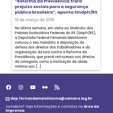
“Reforma da Previdência trará
prejuízo sociais para a segurança
pública brasileira”, aponta Sindpfr/RS
19 de março de 2019
Na última semana, em visita ao Sindicato dos
Policiais Rodoviários Federais do RS (Sinpfr/RS),
a Deputada Federal Fernanda Melchionna
colocou o seu mandato à disposição da
defesa dos direitos dos trabalhadores e da
organização da luta contra a Reforma da
Previdência, que prevê retrocesso nos direitos
da categoria, como a instituição de idade
mínima aos […]
Facebook
Instagram
Youtube
Flickr
Feed RSS
dep.fernandamelchionna@camara.leg.br
Jornalista? Veja informações e contatos na
área da
imprensa
.