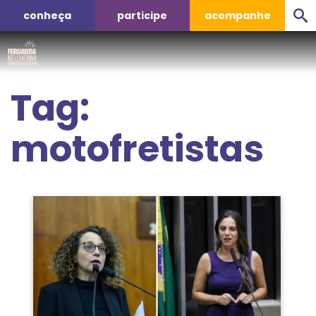
conheça
participe
acompanhe
Tag:
motofretistas