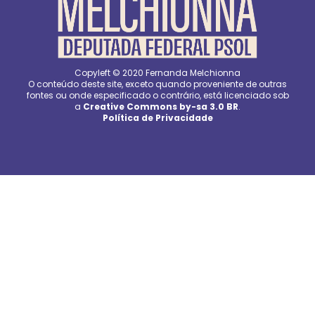
Copyleft © 2020 Fernanda Melchionna
O conteúdo deste site, exceto quando proveniente de outras
fontes ou onde especificado o contrário, está licenciado sob
a
Creative Commons by-sa 3.0 BR
.
Política de Privacidade