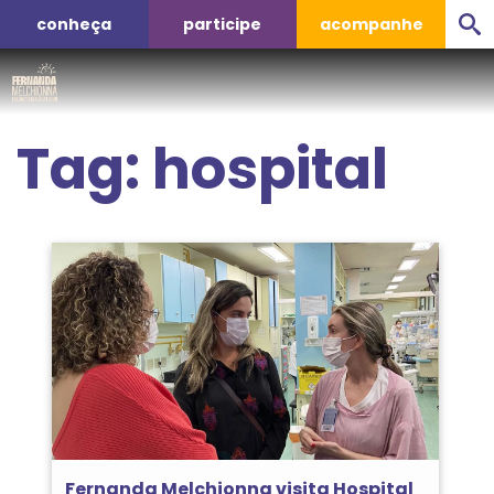
conheça
participe
acompanhe
Tag:
hospital
Fernanda Melchionna visita Hospital