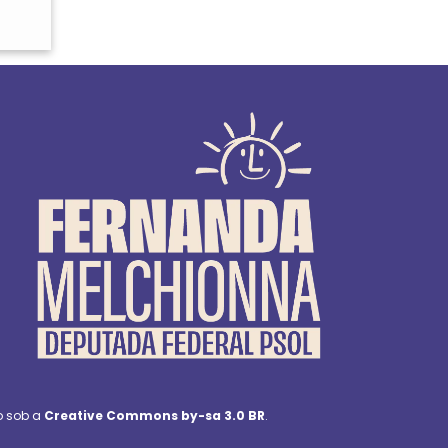
o sob a
Creative Commons by-sa 3.0 BR
.