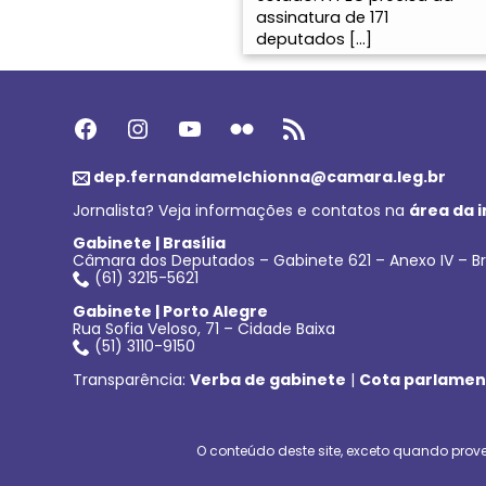
assinatura de 171
deputados […]
Facebook
Instagram
Youtube
Flickr
Feed RSS
dep.fernandamelchionna@camara.leg.br
Jornalista? Veja informações e contatos na
área da 
Gabinete | Brasília
Câmara dos Deputados – Gabinete 621 – Anexo IV – Br
(61) 3215-5621
Gabinete | Porto Alegre
Rua Sofia Veloso, 71 – Cidade Baixa
(51) 3110-9150
Transparência:
Verba de gabinete
|
Cota parlamen
O conteúdo deste site, exceto quando prove