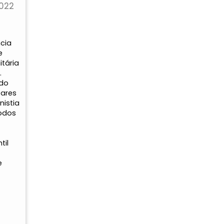
2022
cia
e
tária
.
ado
ares
istia
todos
til
e