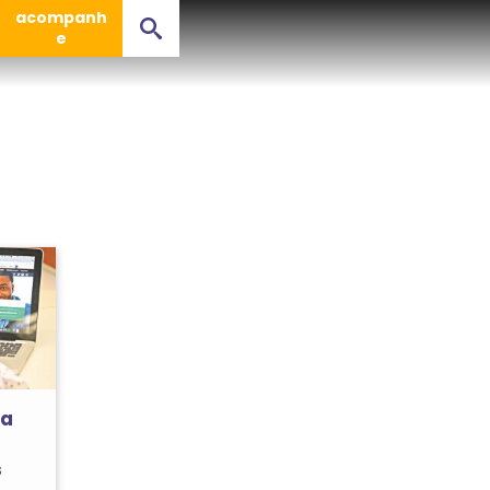
acompanh
e
ia
s