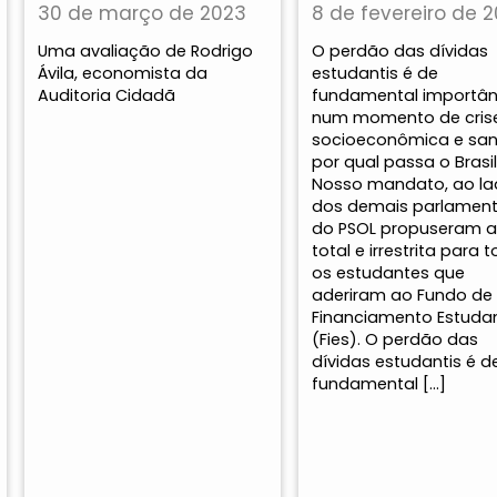
30 de março de 2023
8 de fevereiro de 
Uma avaliação de Rodrigo
O perdão das dívidas
Ávila, economista da
estudantis é de
Auditoria Cidadã
fundamental importân
num momento de cris
socioeconômica e sani
por qual passa o Brasil
Nosso mandato, ao l
dos demais parlament
do PSOL propuseram an
total e irrestrita para 
os estudantes que
aderiram ao Fundo de
Financiamento Estudan
(Fies). O perdão das
dívidas estudantis é d
fundamental […]