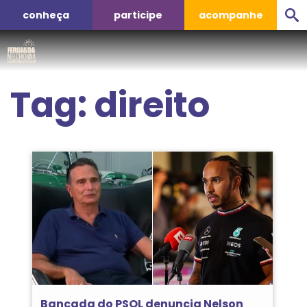
conheça
participe
acompanhe
Tag:
direito
Bancada do PSOL denuncia Nelson