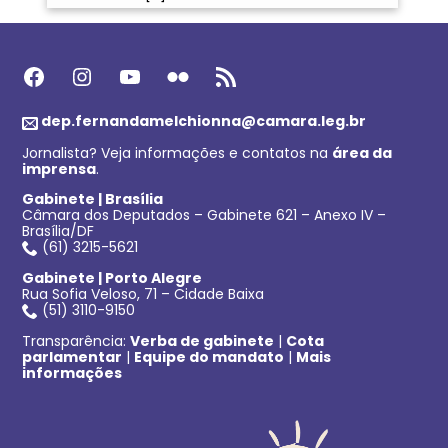
Facebook
Instagram
Youtube
Flickr
Feed RSS
dep.fernandamelchionna@camara.leg.br
Jornalista? Veja informações e contatos na
área da
imprensa
.
Gabinete | Brasília
Câmara dos Deputados – Gabinete 621 – Anexo IV –
Brasília/DF
(61) 3215-5621
Gabinete | Porto Alegre
Rua Sofia Veloso, 71 – Cidade Baixa
(51) 3110-9150
Transparência:
Verba de gabinete
|
Cota
parlamentar
|
Equipe do mandato
|
Mais
informações