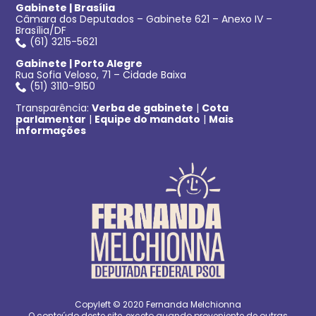
Gabinete | Brasília
Câmara dos Deputados – Gabinete 621 – Anexo IV –
Brasília/DF
(61) 3215-5621
Gabinete | Porto Alegre
Rua Sofia Veloso, 71 – Cidade Baixa
(51) 3110-9150
Transparência:
Verba de gabinete
|
Cota
parlamentar
|
Equipe do mandato
|
Mais
informações
Copyleft © 2020 Fernanda Melchionna
O conteúdo deste site, exceto quando proveniente de outras