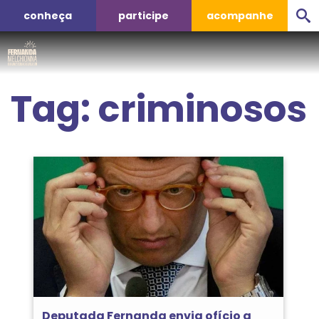
conheça
participe
acompanhe
Tag:
criminosos
Deputada Fernanda envia ofício a