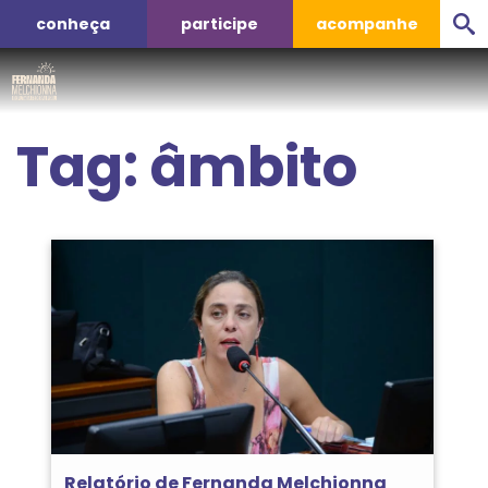
conheça
participe
acompanhe
Tag:
âmbito
Relatório de Fernanda Melchionna