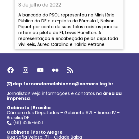
3 de julho de 2022
A bancada do PSOL representou no Ministério
Público do DF o ex-piloto de Fórmula 1, Nelson
Piquet por conta de suas falas racistas para se
referir ao piloto de F1, Lewis Hamilton. A
representação é encabeçada pelas deputada
Vivi Reis, Áurea Carolina e Talíria Petrone.
Facebook
Instagram
Youtube
Flickr
Feed RSS
dep.fernandamelchionna@camara.leg.br
Jornalista? Veja informações e contatos na
área da
imprensa
.
Gabinete | Brasília
Câmara dos Deputados – Gabinete 621 – Anexo IV –
Brasília/DF
(61) 3215-5621
Gabinete | Porto Alegre
Rua Sofia Veloso, 71 – Cidade Baixa