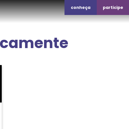
conheça
participe
icamente