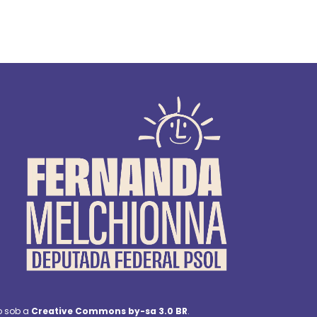
o sob a
Creative Commons by-sa 3.0 BR
.