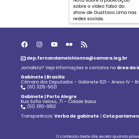
sobre o vídeo falso do
show de Gusttavo Lima nas
redes sociais.
Facebook
Instagram
Youtube
Flickr
Feed RSS
dep.fernandamelchionna@camara.leg.br
Jornalista? Veja informações e contatos na
área da 
Gabinete | Brasília
Câmara dos Deputados – Gabinete 621 – Anexo IV – Br
(61) 3215-5621
Gabinete | Porto Alegre
Rua Sofia Veloso, 71 – Cidade Baixa
(51) 3110-9150
Transparência:
Verba de gabinete
|
Cota parlamen
O conteúdo deste site, exceto quando prove