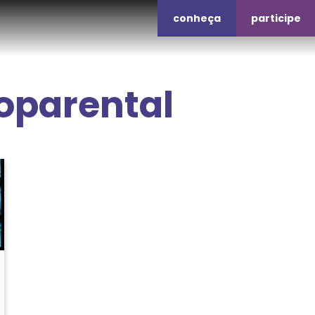
conheça
participe
parental