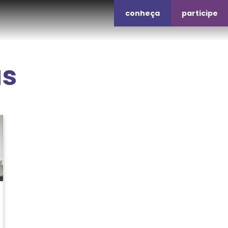
conheça
participe
as