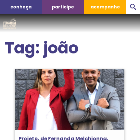
conheça
participe
acompanhe
Tag:
joão
Projeto, de Fernanda Melchionna,