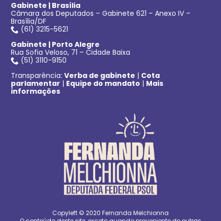
Gabinete | Brasília
Câmara dos Deputados – Gabinete 621 – Anexo IV –
Brasília/DF
(61) 3215-5621
Gabinete | Porto Alegre
Rua Sofia Veloso, 71 – Cidade Baixa
(51) 3110-9150
Transparência:
Verba de gabinete
|
Cota
parlamentar
|
Equipe do mandato
|
Mais
informações
Copyleft © 2020 Fernanda Melchionna
O conteúdo deste site, exceto quando proveniente de outras