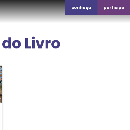
conheça
participe
 do Livro