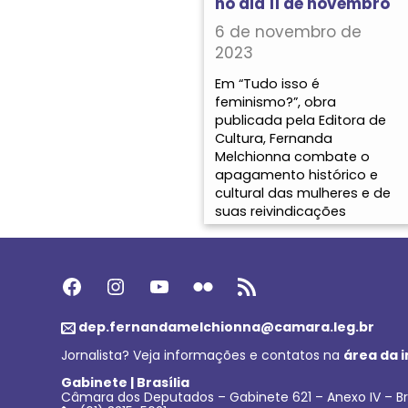
no dia 11 de novembro
6 de novembro de
2023
Em “Tudo isso é
feminismo?”, obra
publicada pela Editora de
Cultura, Fernanda
Melchionna combate o
apagamento histórico e
cultural das mulheres e de
suas reivindicações
Facebook
Instagram
Youtube
Flickr
Feed RSS
dep.fernandamelchionna@camara.leg.br
Jornalista? Veja informações e contatos na
área da 
Gabinete | Brasília
Câmara dos Deputados – Gabinete 621 – Anexo IV – Br