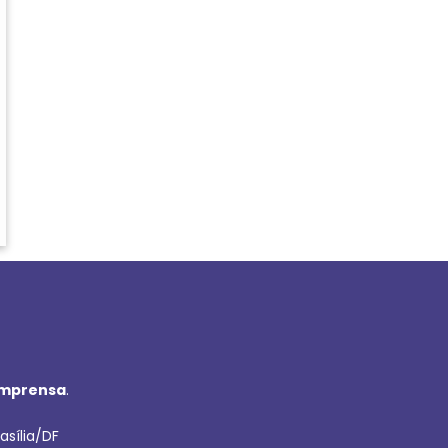
imprensa
.
asília/DF