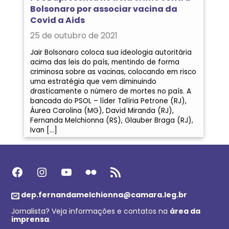
Bolsonaro por associar vacina da
Covid a Aids
25 de outubro de 2021
Jair Bolsonaro coloca sua ideologia autoritária
acima das leis do país, mentindo de forma
criminosa sobre as vacinas, colocando em risco
uma estratégia que vem diminuindo
drasticamente o número de mortes no país. A
bancada do PSOL – líder Talíria Petrone (RJ),
Áurea Carolina (MG), David Miranda (RJ),
Fernanda Melchionna (RS), Glauber Braga (RJ),
Ivan […]
Facebook
Instagram
Youtube
Flickr
Feed RSS
dep.fernandamelchionna@camara.leg.br
Jornalista? Veja informações e contatos na
área da
imprensa
.