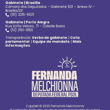
Gabinete | Brasília
Câmara dos Deputados – Gabinete 621 – Anexo IV –
Brasília/DF
(61) 3215-5621
Gabinete | Porto Alegre
Rua Sofia Veloso, 71 – Cidade Baixa
(51) 3110-9150
Transparência:
Verba de gabinete
|
Cota
parlamentar
|
Equipe do mandato
|
Mais
informações
Copyleft © 2020 Fernanda Melchionna
O conteúdo deste site, exceto quando proveniente de outras