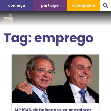
conheça
participe
acompanhe
Tag:
emprego
MP 1045, de Bolsonaro, quer explorar