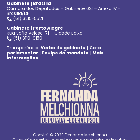
Gabinete | Brasília
Câmara dos Deputados – Gabinete 621 – Anexo IV –
Brasília/DF
(61) 3215-5621
Gabinete | Porto Alegre
Rua Sofia Veloso, 71 – Cidade Baixa
(51) 3110-9150
Transparência:
Verba de gabinete
|
Cota
parlamentar
|
Equipe do mandato
|
Mais
informações
Copyleft © 2020 Fernanda Melchionna
O conteúdo deste site, exceto quando proveniente de outras