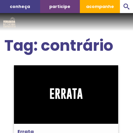
conheça
participe
acompanhe
Tag:
contrário
Errata