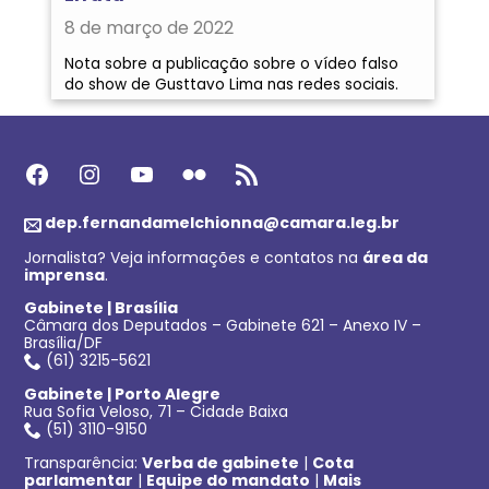
8 de março de 2022
Nota sobre a publicação sobre o vídeo falso
do show de Gusttavo Lima nas redes sociais.
Facebook
Instagram
Youtube
Flickr
Feed RSS
dep.fernandamelchionna@camara.leg.br
Jornalista? Veja informações e contatos na
área da
imprensa
.
Gabinete | Brasília
Câmara dos Deputados – Gabinete 621 – Anexo IV –
Brasília/DF
(61) 3215-5621
Gabinete | Porto Alegre
Rua Sofia Veloso, 71 – Cidade Baixa
(51) 3110-9150
Transparência:
Verba de gabinete
|
Cota
parlamentar
|
Equipe do mandato
|
Mais