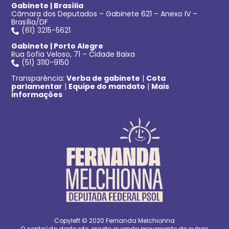
Gabinete | Brasília
Câmara dos Deputados – Gabinete 621 – Anexo IV –
Brasília/DF
(61) 3215-5621
Gabinete | Porto Alegre
Rua Sofia Veloso, 71 – Cidade Baixa
(51) 3110-9150
Transparência:
Verba de gabinete
|
Cota
parlamentar
|
Equipe do mandato
|
Mais
informações
Copyleft © 2020 Fernanda Melchionna
O conteúdo deste site, exceto quando proveniente de outras