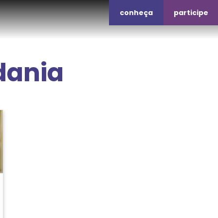
conheça
participe
dania