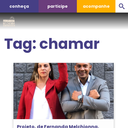
conheça
participe
acompanhe
Tag:
chamar
Projeto, de Fernanda Melchionna,