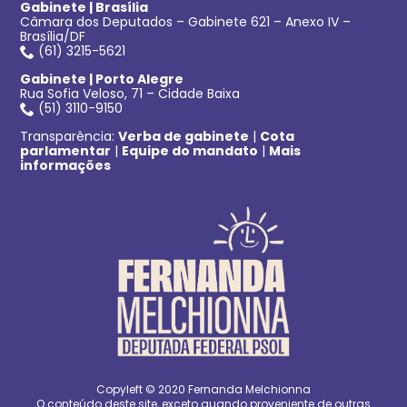
Gabinete | Brasília
Câmara dos Deputados – Gabinete 621 – Anexo IV –
Brasília/DF
(61) 3215-5621
Gabinete | Porto Alegre
Rua Sofia Veloso, 71 – Cidade Baixa
(51) 3110-9150
Transparência:
Verba de gabinete
|
Cota
parlamentar
|
Equipe do mandato
|
Mais
informações
Copyleft © 2020 Fernanda Melchionna
O conteúdo deste site, exceto quando proveniente de outras