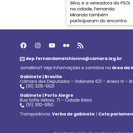
Silva, e a vereadora do PSOL
na cidade, Fernanda
Miranda também
participaram do encontro.
Facebook
Instagram
Youtube
Flickr
Feed RSS
dep.fernandamelchionna@camara.leg.br
Jornalista? Veja informações e contatos na
área da 
Gabinete | Brasília
Câmara dos Deputados – Gabinete 621 – Anexo IV – Br
(61) 3215-5621
Gabinete | Porto Alegre
Rua Sofia Veloso, 71 – Cidade Baixa
(51) 3110-9150
Transparência:
Verba de gabinete
|
Cota parlamen