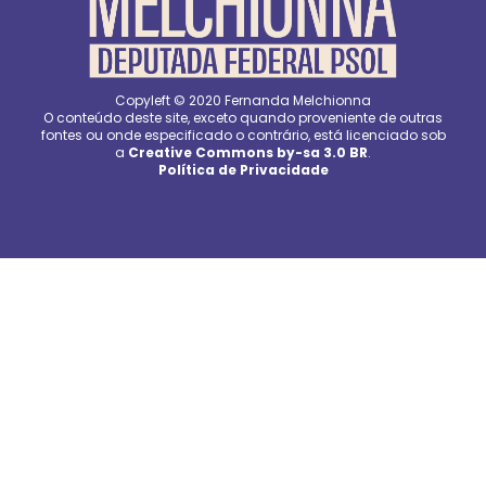
Copyleft © 2020 Fernanda Melchionna
O conteúdo deste site, exceto quando proveniente de outras
fontes ou onde especificado o contrário, está licenciado sob
a
Creative Commons by-sa 3.0 BR
.
Política de Privacidade