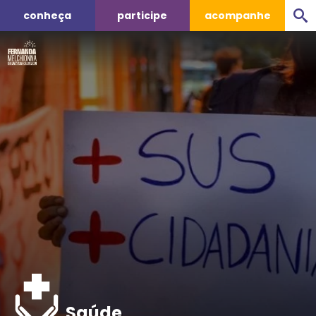
conheça
participe
acompanhe
Saúde