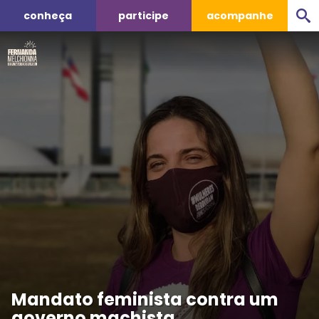
conheça
participe
acompanhe
Mandato feminista contra um
governo machista