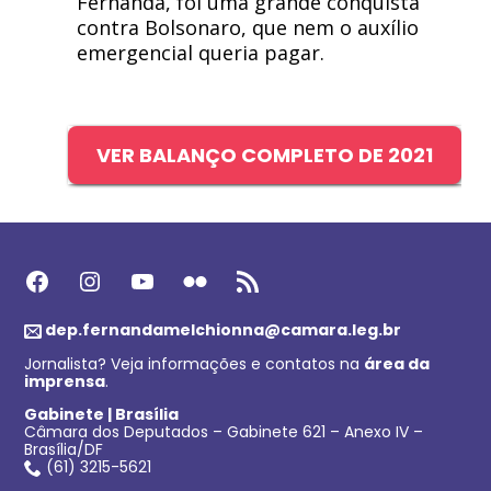
Fernanda, foi uma grande conquista
contra Bolsonaro, que nem o auxílio
emergencial queria pagar.
VER BALANÇO COMPLETO DE 2021
Facebook
Instagram
Youtube
Flickr
Feed RSS
dep.fernandamelchionna@camara.leg.br
Jornalista? Veja informações e contatos na
área da
imprensa
.
Gabinete | Brasília
Câmara dos Deputados – Gabinete 621 – Anexo IV –
Brasília/DF
(61) 3215-5621