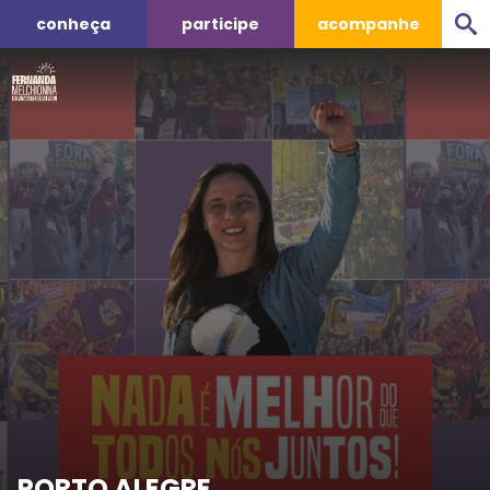
conheça
participe
acompanhe
PORTO ALEGRE