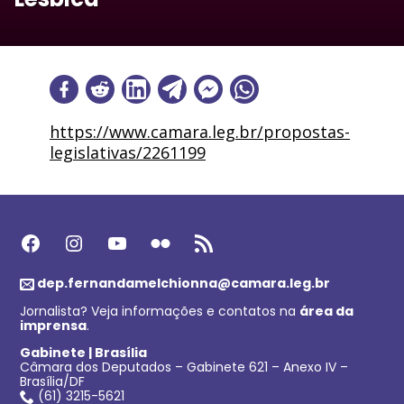
https://www.camara.leg.br/propostas-
legislativas/2261199
Facebook
Instagram
Youtube
Flickr
Feed RSS
dep.fernandamelchionna@camara.leg.br
Jornalista? Veja informações e contatos na
área da
imprensa
.
Gabinete | Brasília
Câmara dos Deputados – Gabinete 621 – Anexo IV –
Brasília/DF
(61) 3215-5621