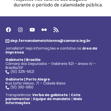
durante o período de calamidade pública.
Facebook
Instagram
Youtube
Flickr
Feed RSS
dep.fernandamelchionna@camara.leg.br
Jornalista? Veja informações e contatos na
área da
imprensa
.
Gabinete | Brasília
Câmara dos Deputados – Gabinete 621 – Anexo IV –
Brasília/DF
(61) 3215-5621
Gabinete | Porto Alegre
Rua Sofia Veloso, 71 – Cidade Baixa
(51) 3110-9150
Transparência:
Verba de gabinete
|
Cota
parlamentar
|
Equipe do mandato
|
Mais
informações