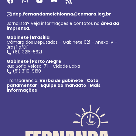
Facebook
Instagram
Youtube
Flickr
Feed RSS
dep.fernandamelchionna@camara.leg.br
Jornalista? Veja informações e contatos na
área da
imprensa
.
Gabinete | Brasília
Câmara dos Deputados – Gabinete 621 – Anexo IV –
Brasília/DF
(61) 3215-5621
Gabinete | Porto Alegre
Rua Sofia Veloso, 71 – Cidade Baixa
(51) 3110-9150
Transparência:
Verba de gabinete
|
Cota
parlamentar
|
Equipe do mandato
|
Mais
informações