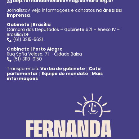
dep.fernandamelchionna@camara.leg.br
Jornalista? Veja informações e contatos na
área da
imprensa
.
Gabinete | Brasília
Câmara dos Deputados – Gabinete 621 – Anexo IV –
Brasília/DF
(61) 3215-5621
Gabinete | Porto Alegre
Rua Sofia Veloso, 71 – Cidade Baixa
(51) 3110-9150
Transparência:
Verba de gabinete
|
Cota
parlamentar
|
Equipe do mandato
|
Mais
informações