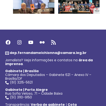
Facebook
Instagram
Youtube
Flickr
Feed RSS
dep.fernandamelchionna@camara.leg.br
Jornalista? Veja informações e contatos na
área da
imprensa
.
Gabinete | Brasília
Câmara dos Deputados – Gabinete 621 – Anexo IV –
Brasília/DF
(61) 3215-5621
Gabinete | Porto Alegre
Rua Sofia Veloso, 71 – Cidade Baixa
(51) 3110-9150
Transparência:
Verba de gabinete
|
Cota