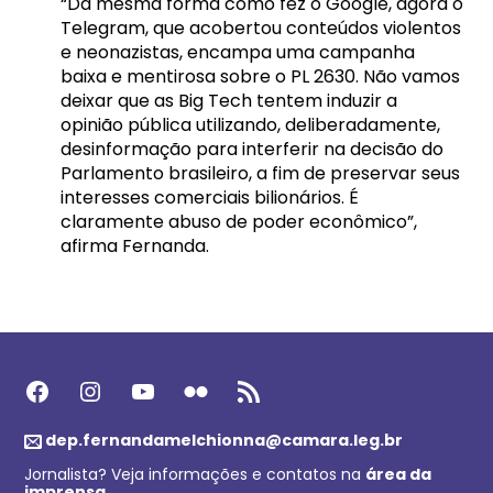
“Da mesma forma como fez o Google, agora o
Telegram, que acobertou conteúdos violentos
e neonazistas, encampa uma campanha
baixa e mentirosa sobre o PL 2630. Não vamos
deixar que as Big Tech tentem induzir a
opinião pública utilizando, deliberadamente,
desinformação para interferir na decisão do
Parlamento brasileiro, a fim de preservar seus
interesses comerciais bilionários. É
claramente abuso de poder econômico”,
afirma Fernanda.
Facebook
Instagram
Youtube
Flickr
Feed RSS
dep.fernandamelchionna@camara.leg.br
Jornalista? Veja informações e contatos na
área da
imprensa
.