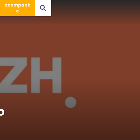
acompanh
e
o