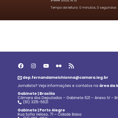
9 MAR 2023, 16:12
Tempo de leitura: 0 minutos, 0 segundos
Facebook
Instagram
Youtube
Flickr
Feed RSS
dep.fernandamelchionna@camara.leg.br
Jornalista? Veja informações e contatos na
área da 
Gabinete | Brasília
Câmara dos Deputados – Gabinete 621 – Anexo IV – Br
(61) 3215-5621
Gabinete | Porto Alegre
Rua Sofia Veloso, 71 – Cidade Baixa