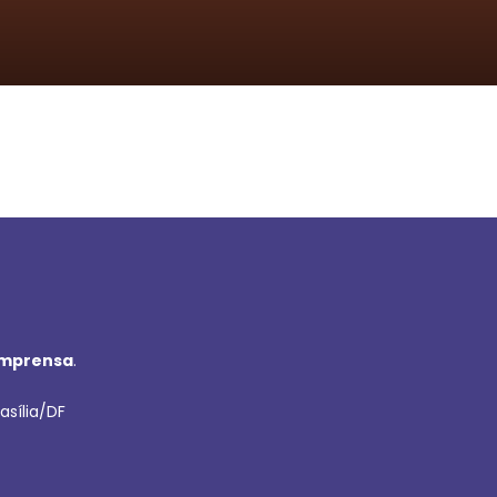
imprensa
.
asília/DF