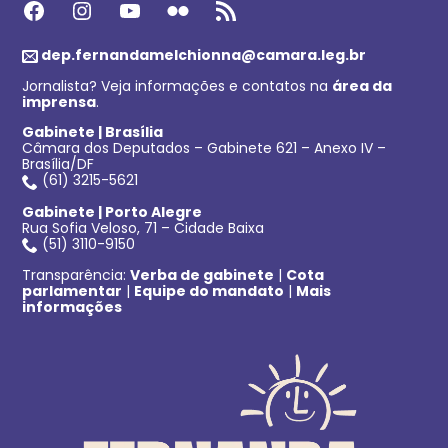
Facebook
Instagram
Youtube
Flickr
Feed RSS
dep.fernandamelchionna@camara.leg.br
Jornalista? Veja informações e contatos na
área da
imprensa
.
Gabinete | Brasília
Câmara dos Deputados – Gabinete 621 – Anexo IV –
Brasília/DF
(61) 3215-5621
Gabinete | Porto Alegre
Rua Sofia Veloso, 71 – Cidade Baixa
(51) 3110-9150
Transparência:
Verba de gabinete
|
Cota
parlamentar
|
Equipe do mandato
|
Mais
informações