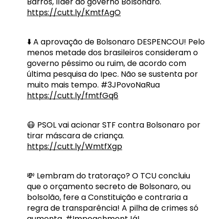
Barros, líder do governo Bolsonaro.
https://cutt.ly/KmtfAgO
⬇️ A aprovação de Bolsonaro DESPENCOU! Pelo
menos metade dos brasileiros consideram o
governo péssimo ou ruim, de acordo com
última pesquisa do Ipec. Não se sustenta por
muito mais tempo. #3JPovoNaRua
https://cutt.ly/fmtfGq6
😷 PSOL vai acionar STF contra Bolsonaro por
tirar máscara de criança.
https://cutt.ly/WmtfXgp
💸 Lembram do tratoraço? O TCU concluiu
que o orçamento secreto de Bolsonaro, ou
bolsolão, fere a Constituição e contraria a
regra de transparência! A pilha de crimes só
aumenta. #ImpeachmentJá!