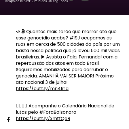
Tempo de leitura: 2 minutos, 40 segundos
📣😷 Quantos mais terão que morrer até que
esse genocídio acabe? #19J ocupamos as
ruas em cerca de 500 cidades do país por um
basta nessa política que já levou 500 mil vidas
brasileiras. ▶️ Assista o Fala, Fernanda! com a
repercussão dos atos em todo Brasil.
Seguiremos mobilizados para derrubar o
genocida. AMANHÃ VAI SER MAIOR! Próximo
ato nacional 3 de julho!
https://cutt.ly/mn4liTa
✊🏾🇧🇷 Acompanhe o Calendário Nacional de
lutas pelo #ForaBolsonaro
https://cutt.ly/xmtfQeR