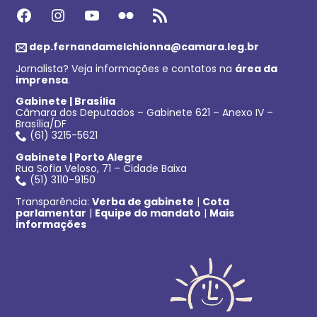
Facebook
Instagram
Youtube
Flickr
Feed RSS
dep.fernandamelchionna@camara.leg.br
Jornalista? Veja informações e contatos na
área da
imprensa
.
Gabinete | Brasília
Câmara dos Deputados – Gabinete 621 – Anexo IV –
Brasília/DF
(61) 3215-5621
Gabinete | Porto Alegre
Rua Sofia Veloso, 71 – Cidade Baixa
(51) 3110-9150
Transparência:
Verba de gabinete
|
Cota
parlamentar
|
Equipe do mandato
|
Mais
informações