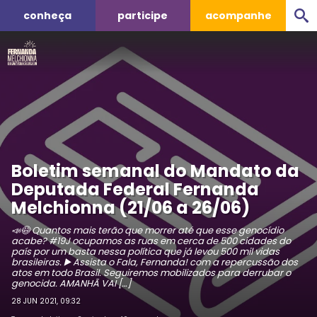
conheça
participe
acompanhe
Boletim semanal do Mandato da
Deputada Federal Fernanda
Melchionna (21/06 a 26/06)
📣😷 Quantos mais terão que morrer até que esse genocídio
acabe? #19J ocupamos as ruas em cerca de 500 cidades do
país por um basta nessa política que já levou 500 mil vidas
brasileiras. ▶️ Assista o Fala, Fernanda! com a repercussão dos
atos em todo Brasil. Seguiremos mobilizados para derrubar o
genocida. AMANHÃ VAI […]
28 JUN 2021, 09:32