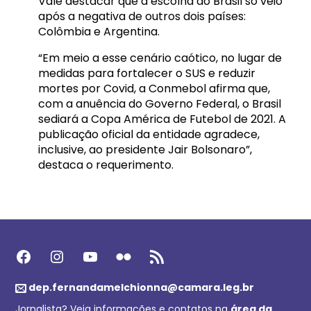
Vale destacar que a escolha do Brasil só veio
após a negativa de outros dois países:
Colômbia e Argentina.
“Em meio a esse cenário caótico, no lugar de
medidas para fortalecer o SUS e reduzir
mortes por Covid, a Conmebol afirma que,
com a anuência do Governo Federal, o Brasil
sediará a Copa América de Futebol de 2021. A
publicação oficial da entidade agradece,
inclusive, ao presidente Jair Bolsonaro”,
destaca o requerimento.
Facebook
Instagram
Youtube
Flickr
Feed RSS
dep.fernandamelchionna@camara.leg.br
Jornalista? Veja informações e contatos na
área da