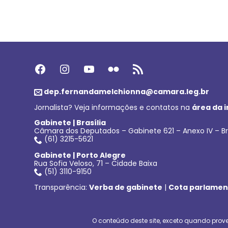
Facebook
Instagram
Youtube
Flickr
Feed RSS
dep.fernandamelchionna@camara.leg.br
Jornalista? Veja informações e contatos na
área da 
Gabinete | Brasília
Câmara dos Deputados – Gabinete 621 – Anexo IV – Br
(61) 3215-5621
Gabinete | Porto Alegre
Rua Sofia Veloso, 71 – Cidade Baixa
(51) 3110-9150
Transparência:
Verba de gabinete
|
Cota parlamen
O conteúdo deste site, exceto quando prove