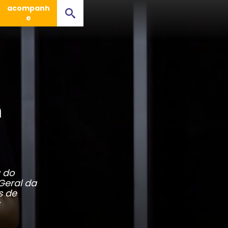
acompanh
e
m
 do
Geral da
s de