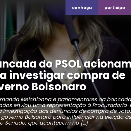
conheça
participe
ancada do PSOL aciona
a investigar compra de
verno Bolsonaro
rnanda Melchionna e parlamentares da bancada
dos enviou uma representação à Procuradoria-
 a investigação das denúncias de compra de voto
governo Bolsonaro para influenciar na eleição às
do Senado, que acontecem no […]