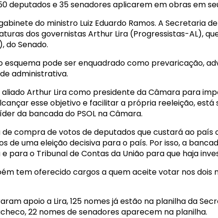
250 deputados e 35 senadores aplicarem em obras em seus
o gabinete do ministro Luiz Eduardo Ramos. A Secretaria d
turas dos governistas Arthur Lira (Progressistas-AL), 
, do Senado.
 esquema pode ser enquadrado como prevaricação, advo
de administrativa.
eu aliado Arthur Lira como presidente da Câmara para im
lcançar esse objetivo e facilitar a própria reeleição, est
 líder da bancada do PSOL na Câmara.
e compra de votos de deputados que custará ao país cer
os de uma eleição decisiva para o país. Por isso, a banca
e para o Tribunal de Contas da União para que haja inves
ém tem oferecido cargos a quem aceite votar nos dois
aram apoio a Lira, 125 nomes já estão na planilha da Sec
acheco, 22 nomes de senadores aparecem na planilha.