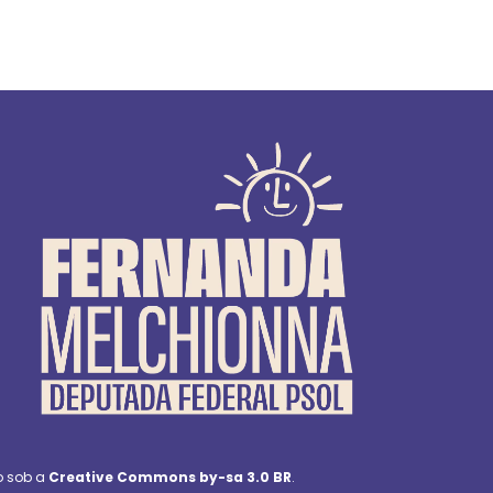
o sob a
Creative Commons by-sa 3.0 BR
.