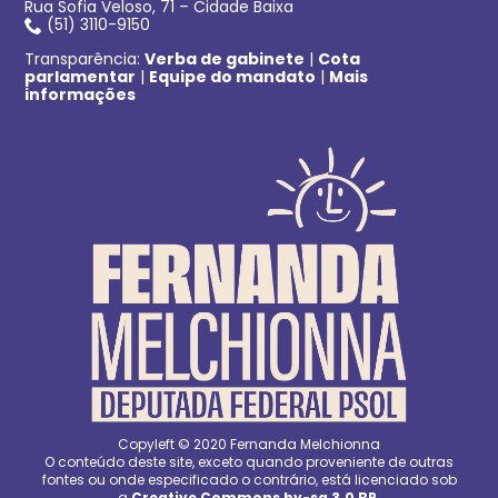
Rua Sofia Veloso, 71 – Cidade Baixa
(51) 3110-9150
Transparência:
Verba de gabinete
|
Cota
parlamentar
|
Equipe do mandato
|
Mais
informações
Copyleft © 2020 Fernanda Melchionna
O conteúdo deste site, exceto quando proveniente de outras
fontes ou onde especificado o contrário, está licenciado sob
a
Creative Commons by-sa 3.0 BR
.