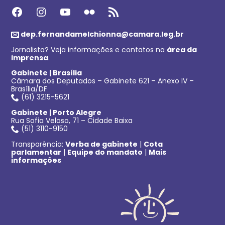
Facebook
Instagram
Youtube
Flickr
Feed RSS
dep.fernandamelchionna@camara.leg.br
Jornalista? Veja informações e contatos na
área da
imprensa
.
Gabinete | Brasília
Câmara dos Deputados – Gabinete 621 – Anexo IV –
Brasília/DF
(61) 3215-5621
Gabinete | Porto Alegre
Rua Sofia Veloso, 71 – Cidade Baixa
(51) 3110-9150
Transparência:
Verba de gabinete
|
Cota
parlamentar
|
Equipe do mandato
|
Mais
informações