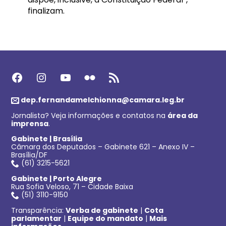
finalizam.
Facebook
Instagram
Youtube
Flickr
Feed RSS
dep.fernandamelchionna@camara.leg.br
Jornalista? Veja informações e contatos na
área da
imprensa
.
Gabinete | Brasília
Câmara dos Deputados – Gabinete 621 – Anexo IV –
Brasília/DF
(61) 3215-5621
Gabinete | Porto Alegre
Rua Sofia Veloso, 71 – Cidade Baixa
(51) 3110-9150
Transparência:
Verba de gabinete
|
Cota
parlamentar
|
Equipe do mandato
|
Mais