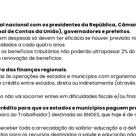
scal nacional com os presidentes da República, Câma
nal de Contas da União), governadores e prefeitos.
riarem despesas só devem ter eficácia se houver previsão
valiados a cada quatro anos.
 os benefícios tributários não poderão ultrapassar 2% do
 renovação de benefícios.
ora das finanças regionais.
tias às operações de estados e municípios com organismos
crédito entre estados, direta ou indiretamente (através 
 não vai socorrer entes em dificuldades fiscais e/ou fina
 crédito para que os estados e municípios paguem pr
aro ao Trabalhador) destinada ao BNDES, que hoje é de
eceber toda a arrecadação do salário-educação e a defin
dos para os recursos destinados a saúde e educação não 