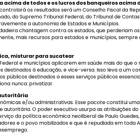
ca acima de todos e os lucros dos banqueiros acima 
ontrolará os resultados será um Conselho Fiscal da Rep
ado, do Supremo Tribunal Federal, do Tribunal de Contas
gravemente a autonomia de Estados e Municípios.
rdadeira chantagem contra os estados, que perderiam o
mente, mais recursos para estados e municípios, sempre 
ica, misturar para sucatear
to Federal e municípios aplicarem em saúde mais do que o
s destinados à educação, e vice-versa. Isso leva a um c
os públicos destinados a esses serviços públicos essencia
ona nunca: privatizar.
utoritária
nômicas e/ou administrativas. Esse pacote constitui um
 autoritária. O poder executivo usurpa as atribuições do L
rviço da política econômica neoliberal de Paulo Guedes
adores e o povo mobilizados e que é repudiada em toda A
desemprego.