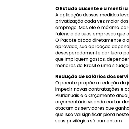
O Estado ausente e a mentira d
A aplicação dessas medidas leva 
privatização cada vez maior dos
emprego. Mas ele é máximo para
falência de suas empresas que o
O Pacote ataca diretamente o art
aprovado, sua aplicação depende
desesperadamente dar lucro para
que impliquem gastos, dependerã
menores do Brasil e uma situaç
Redução de salários dos servi
O pacote propõe a redução da j
impedir novas contratações e con
Plurianuais e o Orçamento anual
orçamentário visando cortar des
atacam os servidores que ganh
que isso vai significar piora nes
seus privilégios só aumentam.