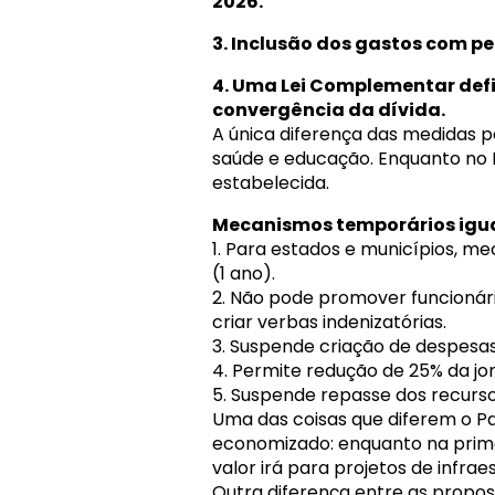
2026.
3. Inclusão dos gastos com pe
4. Uma Lei Complementar defin
convergência da dívida.
A única diferença das medidas 
saúde e educação. Enquanto no 
estabelecida.
Mecanismos temporários igua
1. Para estados e municípios, 
(1 ano).
2. Não pode promover funcionário
criar verbas indenizatórias.
3. Suspende criação de despesas 
4. Permite redução de 25% da jo
5. Suspende repasse dos recurs
Uma das coisas que diferem o P
economizado: enquanto na prime
valor irá para projetos de infrae
Outra diferença entre as propo