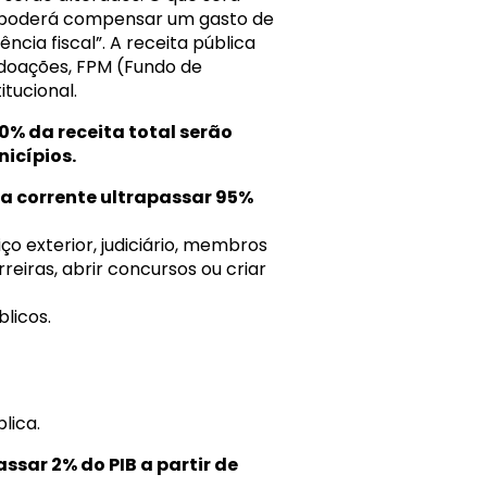
le poderá compensar um gasto de
cia fiscal”. A receita pública
 doações, FPM (Fundo de
tucional.
0% da receita total serão
nicípios.
a corrente ultrapassar 95%
o exterior, judiciário, membros
rreiras, abrir concursos ou criar
blicos.
lica.
ssar 2% do PIB a partir de