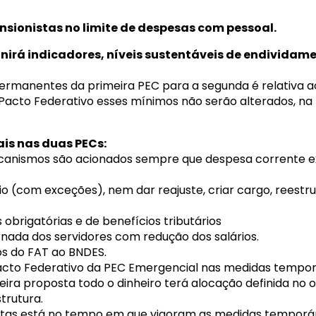
nsionistas no limite de despesas com pessoal.
irá indicadores, níveis sustentáveis de endividamen
permanentes da primeira PEC para a segunda é relativa 
Pacto Federativo esses mínimos não serão alterados, na
is nas duas PECs:
mecanismos são acionados sempre que despesa corrente e
 (com exceções), nem dar reajuste, criar cargo, reestrut
obrigatórias e de benefícios tributários
rnada dos servidores com redução dos salários.
os do FAT ao BNDES.
acto Federativo da PEC Emergencial nas medidas tempor
ira proposta todo o dinheiro terá alocação definida no
strutura.
stas está no tempo em que vigoram as medidas temporári