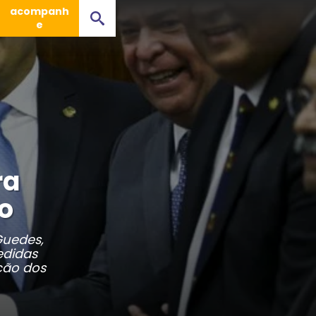
acompanh
e
ra
ão
Guedes,
edidas
ção dos