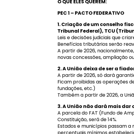
O QUE ELES QUEREM:
PEC 1 – PACTO FEDERATIVO
1. Criação de um conselho fi
Tribunal Federal), TCU (Tribu
Leis e decisões judiciais que c
Benefícios tributários serão rea
A partir de 2026, nacionalmente,
novas concessões, ampliação ou
2. A União deixa de ser a fiad
A partir de 2026, só dará garan
Ficam proibidas as operações de 
fundações, etc.)
Também a partir de 2026, a União
3. A União não dará mais dar
A parcela do FAT (Fundo de Amp
Constituição, será de 14%.
Estados e municípios passam a r
percentuais mínimos estabeleci