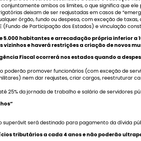
r conjuntamente ambos os limites, o que significa que e
gatórias deixam de ser reajustadas em casos de “emergên
ualquer órgão, fundo ou despesa, com exceção de taxas,
E (Fundo de Participação dos Estados) e vinculação consti
5.000 habitantes e arrecadação própria inferior a 1
 vizinhos e haverá restrições a criação de novos mu
ência Fiscal ocorrerá nos estados quando a despes
ão poderão promover funcionários (com exceção de serviç
 militares) nem dar reajustes, criar cargos, reestruturar ca
até 25% da jornada de trabalho e salário de servidores pú
lhos”
o superávit será destinado para pagamento da dívida púb
ícios tributários a cada 4 anos e não poderão ultrapa