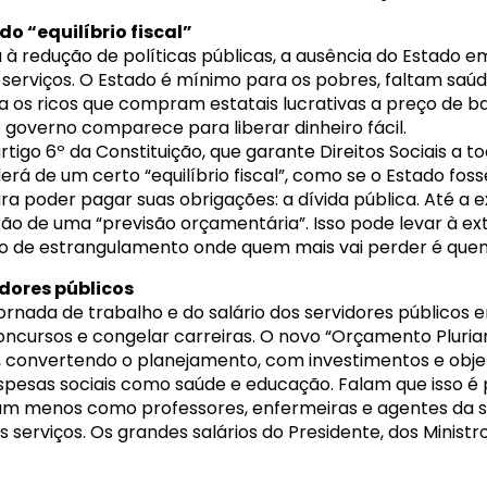
o “equilíbrio fiscal”
à redução de políticas públicas, a ausência do Estado em
 serviços. O Estado é mínimo para os pobres, faltam saú
 os ricos que compram estatais lucrativas a preço de 
 governo comparece para liberar dinheiro fácil.
igo 6º da Constituição, que garante Direitos Sociais a to
rá de um certo “equilíbrio fiscal”, como se o Estado fo
 poder pagar suas obrigações: a dívida pública. Até a ex
o de uma “previsão orçamentária”. Isso pode levar à ex
ão de estrangulamento onde quem mais vai perder é quem
dores públicos
ornada de trabalho e do salário dos servidores público
cursos e congelar carreiras. O novo “Orçamento Plurianua
, convertendo o planejamento, com investimentos e obje
pesas sociais como saúde e educação. Falam que isso é pa
am menos como professores, enfermeiras e agentes da 
tes serviços. Os grandes salários do Presidente, dos Ministr