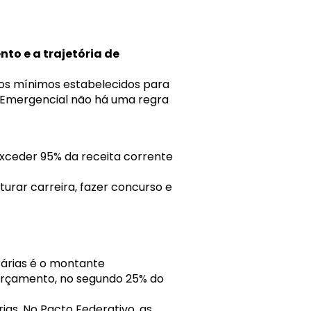
to e a trajetória de
aos mínimos estabelecidos para
 Emergencial não há uma regra
xceder 95% da receita corrente
urar carreira, fazer concurso e
árias é o montante
 orçamento, no segundo 25% do
as. No Pacto Federativo, as