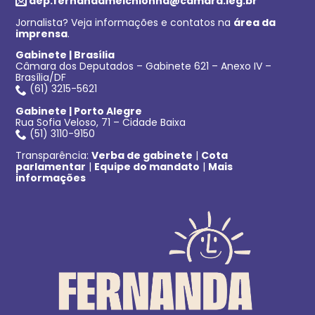
dep.fernandamelchionna@camara.leg.br
Jornalista? Veja informações e contatos na
área da
imprensa
.
Gabinete | Brasília
Câmara dos Deputados – Gabinete 621 – Anexo IV –
Brasília/DF
(61) 3215-5621
Gabinete | Porto Alegre
Rua Sofia Veloso, 71 – Cidade Baixa
(51) 3110-9150
Transparência:
Verba de gabinete
|
Cota
parlamentar
|
Equipe do mandato
|
Mais
informações