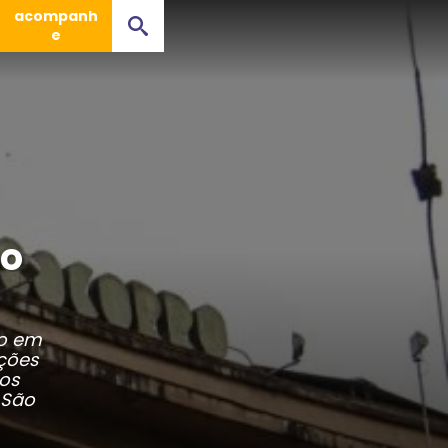
acompanh
e
go
ão em
ações
sos
 São