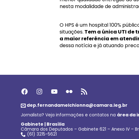
nesta modalidade de administra
O HPS é um hospital 100% públic
situações.
Tem a única UTI de t
a maior referência em atendi
dessa notícia e já atuando pre
Facebook
Instagram
Youtube
Flickr
Feed RSS
dep.fernandamelchionna@camara.leg.br
Jornalista? Veja informações e contatos na
área da 
Gabinete | Brasília
Câmara dos Deputados – Gabinete 621 – Anexo IV – Br
(61) 3215-5621