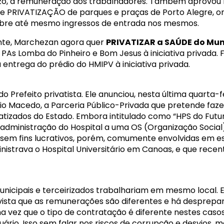
azo, a remuneração dos trabalhadores. Também aprovou
de PRIVATIZAÇÃO de parques e praças de Porto Alegre, o
 cobre até mesmo ingressos de entrada nos mesmos.
nte, Marchezan agora quer
PRIVATIZAR a SAÚDE do Muni
 PAs Lomba do Pinheiro e Bom Jesus à iniciativa privada
 entrega do prédio do HMIPV à iniciativa privada.
o Prefeito privatista. Ele anunciou, nesta última quarta-f
ílio Macedo, a Parceria Público-Privada que pretende fa
tizados do Estado. Embora intitulado como “HPS do Futu
a administração do Hospital a uma OS (Organização Social
s sem fins lucrativos, porém, comumente envolvidas em e
strava o Hospital Universitário em Canoas, e que recen
unicipais e terceirizados trabalhariam em mesmo local. 
sta que as remunerações são diferentes e há desprepar
a vez que o tipo de contratação é diferente nestes casos
rio. Isso sem falar nos riscos de corrupção e desvios, ma