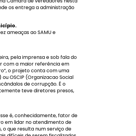
 na Câmara de vereadores nesta
nde os entrega a administração
cípio.
. Fez ameaças ao SAMU e
eira, pela imprensa e sob fala do
zer com a maior referência em
ro”, o projeto conta com uma
) ou OSCIP (Organizacao Social
scândalos de corrupção. É o
temente teve diretores presos,
Esse é, conhecidamente, fator de
o em lidar no atendimento de
, o que resulta num serviço de
is difíceis de serem fiscalizados