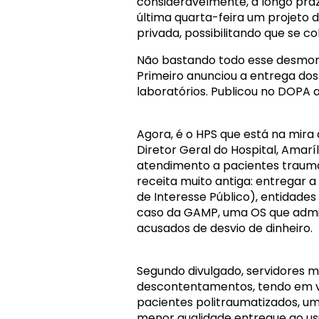
consideravelmente, a longo pr
última quarta-feira um projeto 
privada, possibilitando que se
Não bastando todo esse desmo
Primeiro anunciou a entrega dos
laboratórios. Publicou no DOPA a
Agora, é o HPS que está na mira d
Diretor Geral do Hospital, Amar
atendimento a pacientes trauma
receita muito antiga: entregar 
de Interesse Público), entidade
caso da GAMP, uma OS que admini
acusados de desvio de dinheiro.
Segundo divulgado, servidores m
descontentamentos, tendo em vi
pacientes politraumatizados, um
menor qualidade entregue ao usuá